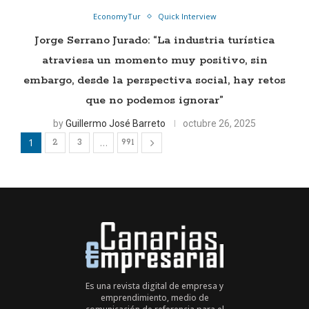
EconomyTur
Quick Interview
Jorge Serrano Jurado: “La industria turística
atraviesa un momento muy positivo, sin
embargo, desde la perspectiva social, hay retos
que no podemos ignorar”
by
Guillermo José Barreto
octubre 26, 2025
1
…
2
3
991
Es una revista digital de empresa y
emprendimiento, medio de