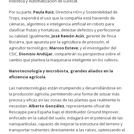
Robótica y Automatización de Eurecat.
Por su parte,
Paula Ruiz
, Directora I+D+i y Sostenibilidad de
Trops, expondrá el uso que la compañía está haciendo de
cámaras, algoritmos e inteligencia artificial en robots para
clasificar frutas y hortalizas, detectar defectos y perfeccionar
su calidad. Igualmente,
José Ramón Acín
, gerente de Finca
Bizcarra, que apuesta por la agricultura de precisión, el
agricultor tecnológico,
Marcos Esteve
, y el investigador del
CSIC,
Dionisio Andújar
, compartirán su perspectiva sobre el
cambio que plantea la maquinaria inteligente en los cultivos.
Nanotecnología y microbiota, grandes aliados en la
eficiencia agrícola
Las nanotecnologías están irrumpiendo y desarrollándose en
la producción agrícola, permitiendo una forma de actuar más
precisa y eficaz en las zonas de las plantas que realmente lo
necesitan.
Alberto González
, representante oficial de
Rescaype para España bajo el distribuidor Ground Improver,
enfocado en la salud del suelo, indagará en el potencial de las
nanopartículas, capaces de mejorar la estructura del terreno y
transportar nutrientes directamente a las raíces, optimizando el