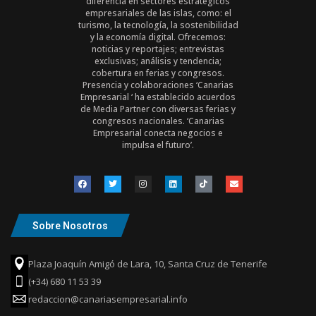
diferencia en sectores estratégicos
empresariales de las islas, como: el
turismo, la tecnología, la sostenibilidad
y la economía digital. Ofrecemos:
noticias y reportajes; entrevistas
exclusivas; análisis y tendencia;
cobertura en ferias y congresos.
Presencia y colaboraciones ‘Canarias
Empresarial ‘ ha establecido acuerdos
de Media Partner con diversas ferias y
congresos nacionales. ‘Canarias
Empresarial conecta negocios e
impulsa el futuro’.
Sobre Nosotros
Plaza Joaquín Amigó de Lara, 10, Santa Cruz de Tenerife
(+34) 680 11 53 39
redaccion@canariasempresarial.info