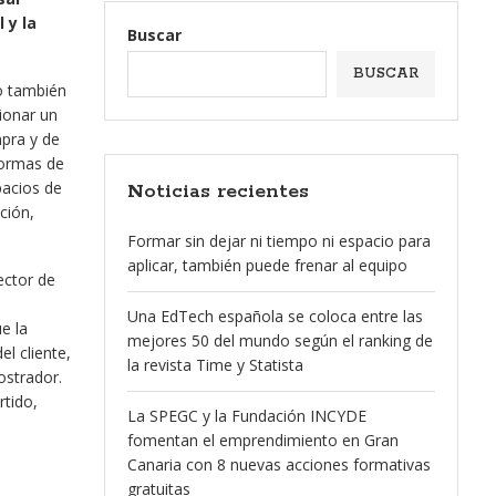
 y la
Buscar
BUSCAR
o también
ionar un
mpra y de
formas de
pacios de
Noticias recientes
ción,
Formar sin dejar ni tiempo ni espacio para
aplicar, también puede frenar al equipo
rector de
e
Una EdTech española se coloca entre las
e la
mejores 50 del mundo según el ranking de
el cliente,
la revista Time y Statista
ostrador.
rtido,
La SPEGC y la Fundación INCYDE
fomentan el emprendimiento en Gran
Canaria con 8 nuevas acciones formativas
gratuitas