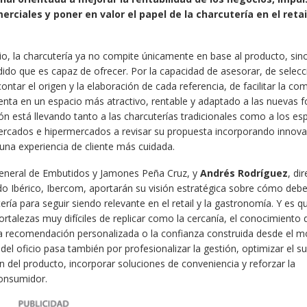
ciales y poner en valor el papel de la charcutería en el retail
o, la charcutería ya no compite únicamente en base al producto, sin
dido que es capaz de ofrecer. Por la capacidad de asesorar, de selecc
 contar el origen y la elaboración de cada referencia, de facilitar la co
venta en un espacio más atractivo, rentable y adaptado a las nuevas 
n está llevando tanto a las charcuterías tradicionales como a los es
ercados e hipermercados a revisar su propuesta incorporando innova
 una experiencia de cliente más cuidada.
 general de Embutidos y Jamones Peña Cruz, y
Andrés Rodríguez
, di
do Ibérico, Ibercom, aportarán su visión estratégica sobre cómo deb
ería para seguir siendo relevante en el retail y la gastronomía. Y es qu
rtalezas muy difíciles de replicar como la cercanía, el conocimiento d
a recomendación personalizada o la confianza construida desde el m
del oficio pasa también por profesionalizar la gestión, optimizar el su
n del producto, incorporar soluciones de conveniencia y reforzar la
onsumidor.