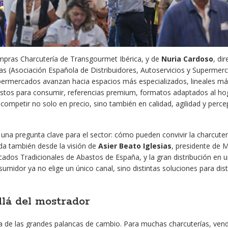
mpras Charcutería de Transgourmet Ibérica, y de
Nuria Cardoso
, di
s (Asociación Española de Distribuidores, Autoservicios y Supermerc
permercados avanzan hacia espacios más especializados, lineales má
listos para consumir, referencias premium, formatos adaptados al ho
 competir no solo en precio, sino también en calidad, agilidad y perce
 una pregunta clave para el sector: cómo pueden convivir la charcuter
ada también desde la visión de
Asier Beato Iglesias
, presidente de 
dos Tradicionales de Abastos de España, y la gran distribución en u
midor ya no elige un único canal, sino distintas soluciones para dist
lá del mostrador
tra de las grandes palancas de cambio. Para muchas charcuterías, ve