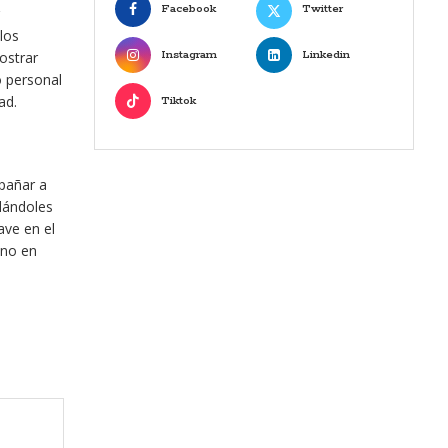
Facebook
Twitter
los
Instagram
Linkedin
ostrar
o personal
ad.
Tiktok
mpañar a
dándoles
ave en el
ino en