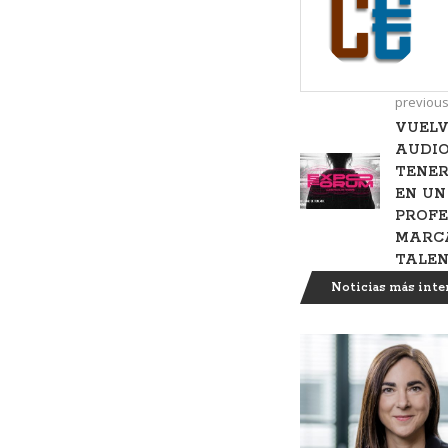
previous
VUELV
AUDIO
TENER
EN UN
PROFE
MARCA
TALEN
Noticias más inte