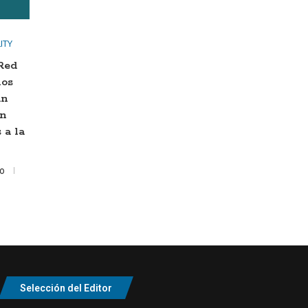
ITY
 Red
los
an
en
 a la
to
Selección del Editor