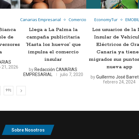
Canarias Empresarial
Comercio
EconomyTur
EMOBIL
Bianca
Llega a La Palma la
Los usuarios de la
ble de
campaña publicitaria
Insular de Vehícu
versores
‘Hasta los huevos’ que
Eléctricos de Gr
a
impulsa el comercio
Canaria ya tien
insular
migrados sus puntos
ARIAS
nueva app
io 21, 2026
by
Redacción CANARIAS
EMPRESARIAL
julio 7, 2020
by
Guillermo José Barre
febrero 24, 2024
991
Sobre Nosotros