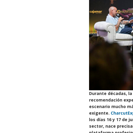
Durante décadas, la 
recomendación exper
escenario mucho más
exigente.
CharcutEx
los días 16 y 17 de 
sector, nace precis
plataforma profesion