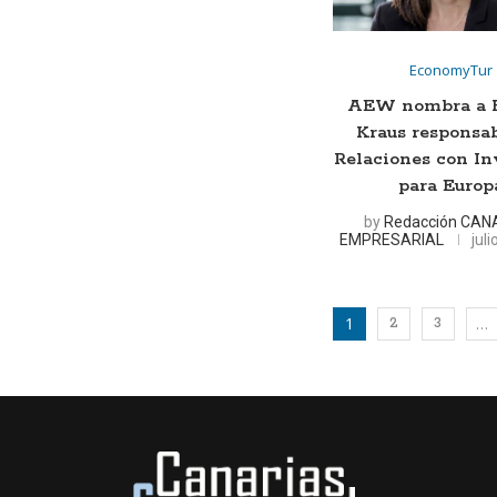
EconomyTur
AEW nombra a 
Kraus responsa
Relaciones con In
para Europ
by
Redacción CAN
EMPRESARIAL
jul
1
…
2
3