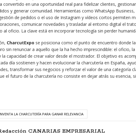
ha convertido en una oportunidad real para fidelizar clientes, gestionar
edidos y generar comunidad. Herramientas como WhatsApp Business, 
a gestión de pedidos o el uso de Instagram y vídeos cortos permiten m
oraciones, comunicar novedades y trasladar al entorno digital el trat
 al oficio. La clave está en incorporar tecnología sin perder humanid
ión,
CharcutExpo
se posiciona como el punto de encuentro donde la
ro sin renunciar a aquello que la ha hecho imprescindible: el oficio, la
 y la capacidad de crear valor desde el mostrador. El objetivo es aco
cada día sostienen y hacen evolucionar la charcutería en España, ayu
ades, transformar sus negocios y reforzar el valor de una categoría cl
que el futuro de la charcutería no consiste en dejar atrás su esencia, s
INVENTA LA CHARCUTERÍA PARA GANAR RELEVANCIA
Redacción CANARIAS EMPRESARIAL