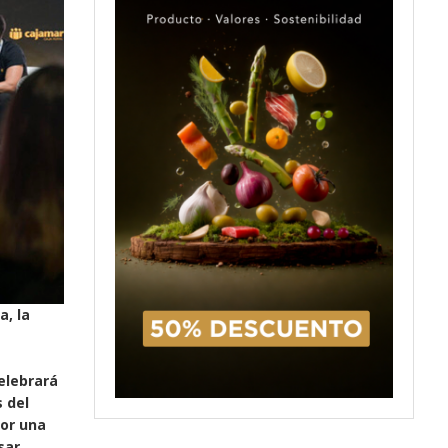
a, la
celebrará
 del
or una
sar