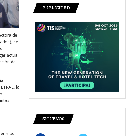
PUBLICIDAD
rectora de
ados), se
s
gar actual
pción de
ía
METRAE, la
n
intas
SÍGUENOS
nder más