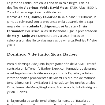
La jornada continuará en la zona de la caja negra, con los
desfiles de
Viperinas
,
Void
y
David Moss
(17:30). A las 18:30, la
Zona Urban acogerá un desfile de las
marcas
Adidas
,
Uniko
y
Caviar de la Rue
. A las 19:30 horas, la
jornada culminará con la presencia en la pasarela de la caja
negra de
Inmaculada Rodrigues, José Acosta
y
Silvia
Fernández
. Por último, a las 20:15 tendrá lugar la presentación
de
Moly – Mojo Wax
(Zona Urban) y a las 21 horas se
celebrará un desfile con las marcas de Amarca, Rodrigo Piñeiro
y KOII.
Domingo 7 de junio: Zona Barber
Para el domingo 7 de junio, la programación de la SIMTE estará
centrada en la Tenerife Barber Expo, con formadores de primer
nivel llegados desde diferentes puntos de España y artistas
internacionales procedentes de Miami. En el turno de mañana,
tendrá lugar un Show Barber (12 horas), con los profesionales
Oche, Ismael de Mora, Kingilletess, Fran Aranda, Lolo Rodríguez
y Pau Puertas.
En la jornada de tarde, tendrá lugar la marcada “Batalla de