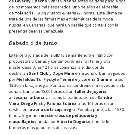
de
Laverny
,
Chacho Svnrs
y
Nanna
antes de darle paso a dos
de los momentos más esperados. Uno de ellos es el desfile
de
Yolancris
(19:30) y Marco & María (21 horas). Esta última se
trata de una de las firmas más emblemáticas de la moda
nupcial en Canarias, que hará un desfile que contará con la
presencia de Miss Venezuela.
Sábado 6 de junio
La tercera jornada de la SIMTE se mantendrá el ritmo con
propuestas urbanas y contemporáneas, un taller y una
masterclass. A las 12 horas comenzará el día donde
desfilarán
Sant Club
y
Dope Mine
en la zona urban, seguidos
por
Mefaldas Tu
,
Flystyle Tenerife
y
Lorena Gianinni
a las
13:30 en la caja negra. Por la tarde, tendremos la novedad en la
zona urban a las 15:00 horas de un
taller de joyería
artesanal urbana
, así como la participación de
Sandra
Viera
,
Diego Filst
y
Paloma Suárez
a las 16 horas en un
desfile en
la zona de la caja negra
. Por otra parte, a las 16:30,
tendrá lugar una
masterclass de peluquería y
maquillaje
impartida por
Alberto Dugarte
, uno de los
barberos más populares de las islas.