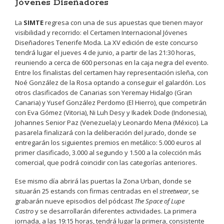
Jóvenes Diseñadores
La
SIMTE
regresa con una de sus apuestas que tienen mayor
visibilidad y recorrido: el Certamen Internacional Jóvenes
Diseñadores Tenerife Moda. La XV edición de este concurso
tendrá lugar el jueves 4 de junio, a partir de las 21:30 horas,
reuniendo a cerca de 600 personas en la caja negra del evento.
Entre los finalistas del certamen hay representación isleña, con
Noé González de la Rosa optando a conseguir el galardón. Los
otros clasificados de Canarias son Yeremay Hidalgo (Gran
Canaria) y Yusef González Perdomo (El Hierro), que competirán
con Eva Gómez (Vitoria), Ni Luh Desy y Ikadek Dode (Indonesia),
Johannes Senior Paz (Venezuela) y Leonardo Mena (México). La
pasarela finalizará con la deliberación del jurado, donde se
entregarán los siguientes premios en metálico: 5.000 euros al
primer clasificado, 3.000 al segundo y 1.500 a la colección más
comercial, que podrá coincidir con las categorías anteriores.
Ese mismo día abrirá las puertas la Zona Urban, donde se
situarán 25 estands con firmas centradas en el
streetwear
, se
grabarán nueve episodios del pódcast
The Space of Lupe
Castro
y se desarrollarán diferentes actividades. La primera
jornada, a las 19:15 horas, tendrá lugar la primera, consistente