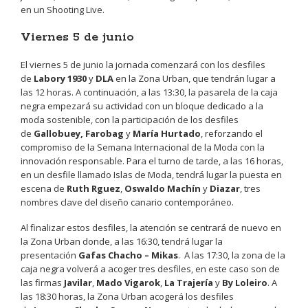
en un Shooting Live.
Viernes 5 de junio
El viernes 5 de junio la jornada comenzará con los desfiles
de
Labory 1930
y
DLA
en la Zona Urban, que tendrán lugar a
las 12 horas. A continuación, a las 13:30, la pasarela de la caja
negra empezará su actividad con un bloque dedicado a la
moda sostenible, con la participación de los desfiles
de
Gallobuey, Farobag
y
María Hurtado
, reforzando el
compromiso de la Semana Internacional de la Moda con la
innovación responsable. Para el turno de tarde, a las 16 horas,
en un desfile llamado Islas de Moda, tendrá lugar la puesta en
escena de
Ruth Rguez
,
Oswaldo Machín
y
Diazar
, tres
nombres clave del diseño canario contemporáneo.
Al finalizar estos desfiles, la atención se centrará de nuevo en
la Zona Urban donde, a las 16:30, tendrá lugar la
presentación
Gafas Chacho – Mikas
. A las 17:30, la zona de la
caja negra volverá a acoger tres desfiles, en este caso son de
las firmas
Javilar
,
Mado Vigarok
,
La Trajería
y
By Loleiro
. A
las 18:30 horas, la Zona Urban acogerá los desfiles