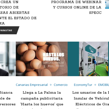
 CREA UN
PROGRAMA DE WEBINAR
TORIO DE
Y CURSOS ONLINE DE LA
SAS ABIERTAS
SPEGC
TE EL ESTADO DE
MA
resantes
Canarias Empresarial
Comercio
EconomyTur
EMOBIL
Bianca
Llega a La Palma la
Los usuarios de la
ble de
campaña publicitaria
Insular de Vehícu
versores
‘Hasta los huevos’ que
Eléctricos de Gr