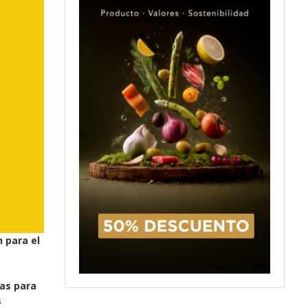
n para el
as para
s