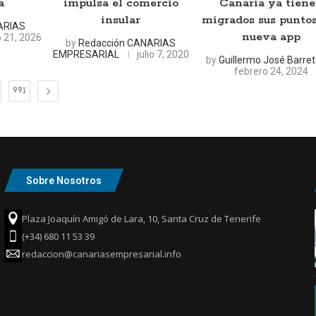
a
impulsa el comercio
Canaria ya tien
insular
migrados sus puntos
ARIAS
nueva app
io 21, 2026
by
Redacción CANARIAS
EMPRESARIAL
julio 7, 2020
by
Guillermo José Barre
febrero 24, 2024
991
Sobre Nosotros
Plaza Joaquín Amigó de Lara, 10, Santa Cruz de Tenerife
(+34) 680 11 53 39
redaccion@canariasempresarial.info