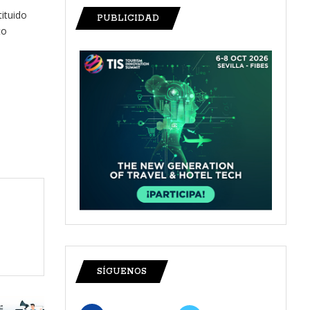
ituido
PUBLICIDAD
to
SÍGUENOS