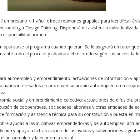
 / empresario < 1 año’, ofrece reuniones grupales para identificar áre
metodología Design Thinking. Dispondrá de asistencia individualizada
 disponibilidad horaria.
 apuntarse al programa cuando quieran. Se le asignará un tutor que 
urante todo el proceso y adaptará el recorrido según sus necesidade
ara autoempleo y emprendimiento: actuaciones de información y ap
s usuarios interesados en promover su propio autoempleo o en empre
iva.
mía social y emprendimiento colectivo: actuaciones de difusión, p
itución de cooperativas, sociedades laborales y otras entidades de 
de formación y asistencia técnica para su constitución y puesta en m
bre ayudas a las iniciativas emprendedoras y de autoempleo: actua
ficada y apoyo a la tramitación de las ayudas y subvenciones vigentes
el autoempleo y la economía social.