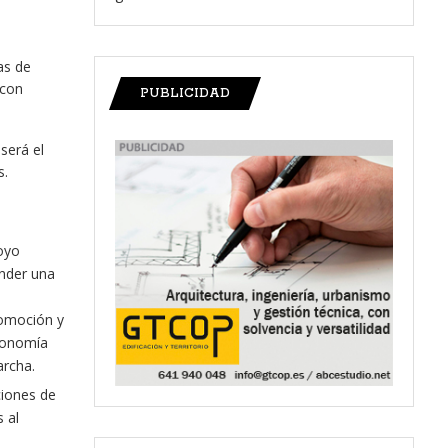
as de
 con
PUBLICIDAD
será el
s.
oyo
nder una
romoción y
economía
archa.
ciones de
 al