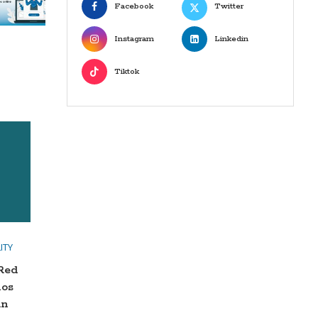
Facebook
Twitter
Instagram
Linkedin
Tiktok
ITY
 Red
los
an