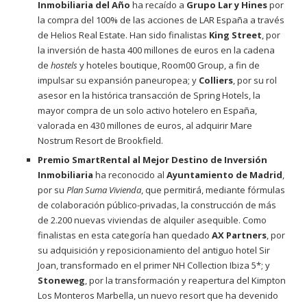
Inmobiliaria del Año
ha recaído a
Grupo Lar y Hines
por
la compra del 100% de las acciones de LAR España a través
de Helios Real Estate. Han sido finalistas
King Street
, por
la inversión de hasta 400 millones de euros en la cadena
de
hostels
y hoteles boutique, Room00 Group, a fin de
impulsar su expansión paneuropea; y
Colliers
, por su rol
asesor en la histórica transacción de Spring Hotels, la
mayor compra de un solo activo hotelero en España,
valorada en 430 millones de euros, al adquirir Mare
Nostrum Resort de Brookfield.
Premio SmartRental al Mejor Destino de Inversión
Inmobiliaria
ha reconocido al
Ayuntamiento de Madrid
,
por su
Plan Suma Vivienda
, que permitirá, mediante fórmulas
de colaboración público-privadas, la construcción de más
de 2.200 nuevas viviendas de alquiler asequible. Como
finalistas en esta categoría han quedado
AX Partners
, por
su adquisición y reposicionamiento del antiguo hotel Sir
Joan, transformado en el primer NH Collection Ibiza 5*; y
Stoneweg
, por la transformación y reapertura del Kimpton
Los Monteros Marbella, un nuevo resort que ha devenido