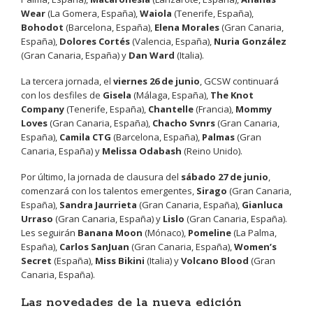
Wear
(La Gomera, España),
Waiola
(Tenerife, España),
Bohodot
(Barcelona, España),
Elena Morales
(Gran Canaria,
España),
Dolores Cortés
(Valencia, España),
Nuria González
(Gran Canaria, España) y
Dan Ward
(Italia).
La tercera jornada, el
viernes 26 de junio
, GCSW continuará
con los desfiles de
Gisela
(Málaga, España),
The Knot
Company
(Tenerife, España),
Chantelle
(Francia),
Mommy
Loves
(Gran Canaria, España),
Chacho Svnrs
(Gran Canaria,
España),
Camila CTG
(Barcelona, España),
Palmas
(Gran
Canaria, España) y
Melissa Odabash
(Reino Unido).
Por último, la jornada de clausura del
sábado 27 de junio
,
comenzará con los talentos emergentes,
Sirago
(Gran Canaria,
España),
Sandra Jaurrieta
(Gran Canaria, España),
Gianluca
Urraso
(Gran Canaria, España) y
Lislo
(Gran Canaria, España).
Les seguirán
Banana Moon
(Mónaco),
Pomeline
(La Palma,
España),
Carlos SanJuan
(Gran Canaria, España),
Women’s
Secret
(España),
Miss Bikini
(Italia) y
Volcano Blood
(Gran
Canaria, España).
Las novedades de la nueva edición