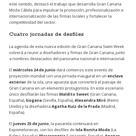
este sentido, destacó el trabajo que desarrolla Gran Canaria
Moda Cálida para impulsar la promoción, profesionalización e
internacionalización de las firmas locales y fortalecer la
competitividad del sector.
Cuatro jornadas de desfiles
La agenda de esta nueva edición de Gran Canaria Swim Week
volverá a reunir a diseñadores y firmas de Gran Canaria, junto
a nombres destacados del panorama nacional e internacional.
El
miércoles 24 de junio
dará comienzo este evento de
proyección mundial con una jornada inaugural en un
enclave
exterior
de la isla, una apuesta que convertirá el paisaje de
Gran Canaria en un elemento protagonista. En este escenario
único desfilarán las firmas
Maldito Sweet
(Gran Canaria,
España),
Gogana
(Sevilla, España),
Alexandra Miró
(Reino
Unido) y la diseñadora
Agatha Ruiz de la Prada
(Madrid,
España).
El
jueves 25 de junio
, la pasarela continuará en
Expomeloneras, con los desfiles de
Isla Bonita Moda
(La
Palma, España),
Macaronesia
(Lanzarote, España),
Ananas