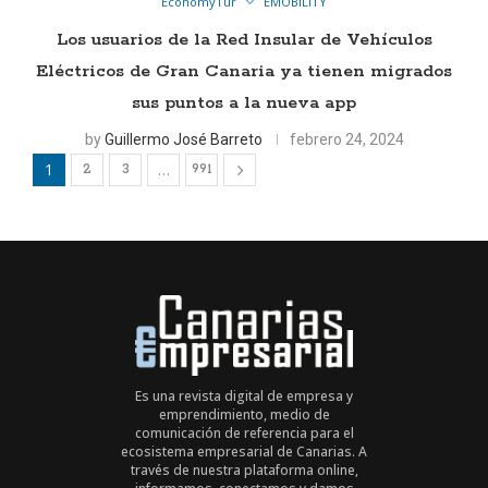
EconomyTur
EMOBILITY
Los usuarios de la Red Insular de Vehículos
Eléctricos de Gran Canaria ya tienen migrados
sus puntos a la nueva app
by
Guillermo José Barreto
febrero 24, 2024
1
…
2
3
991
Es una revista digital de empresa y
emprendimiento, medio de
comunicación de referencia para el
ecosistema empresarial de Canarias. A
través de nuestra plataforma online,