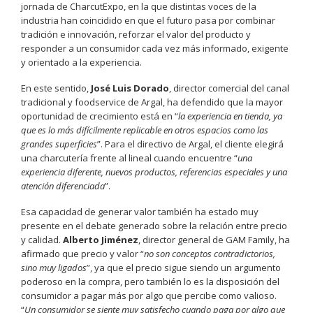
jornada de CharcutExpo, en la que distintas voces de la
industria han coincidido en que el futuro pasa por combinar
tradición e innovación, reforzar el valor del producto y
responder a un consumidor cada vez más informado, exigente
y orientado a la experiencia.
En este sentido,
José Luis Dorado
, director comercial del canal
tradicional y foodservice de Argal, ha defendido que la mayor
oportunidad de crecimiento está en “
la experiencia en tienda, ya
que es lo más difícilmente replicable en otros espacios como las
grandes superficies
”. Para el directivo de Argal, el cliente elegirá
una charcutería frente al lineal cuando encuentre “
una
experiencia diferente, nuevos productos, referencias especiales y una
atención diferenciada
”.
Esa capacidad de generar valor también ha estado muy
presente en el debate generado sobre la relación entre precio
y calidad.
Alberto Jiménez
, director general de GAM Family, ha
afirmado que precio y valor “
no son conceptos contradictorios,
sino muy ligados
”, ya que el precio sigue siendo un argumento
poderoso en la compra, pero también lo es la disposición del
consumidor a pagar más por algo que percibe como valioso.
“
Un consumidor se siente muy satisfecho cuando paga por algo que