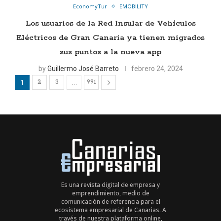
EconomyTur
EMOBILITY
Los usuarios de la Red Insular de Vehículos
Eléctricos de Gran Canaria ya tienen migrados
sus puntos a la nueva app
by
Guillermo José Barreto
febrero 24, 2024
1
…
2
3
991
Es una revista digital de empresa y
emprendimiento, medio de
comunicación de referencia para el
ecosistema empresarial de Canarias. A
través de nuestra plataforma online,