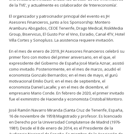
de la TVE’, y actualmente es colaborador de ‘Intereconomía’.
El organizador y patrocinador principal del evento es JH
Asesores Financieros, junto a los Sponsorship: Montero
Aramburu Abogados, CEOE Tenerife, Drago Medical, RiskMedia
Group, Biservicus, El Gusto Por el Vino, Esradio, Canal 4TV, Hotel
Villa Cortes y Sonopluss. La asistencia requiere invitación.
En el mes de enero de 2019, JH Asesores Financieros celebró su
primer foro con motivo del primer aniversario, en el que, el
expresidente del Gobierno de España José María Aznar, asistió
como invitado. Posteriormente, en el mes de marzo, acudió el
economista Gonzalo Bernardos; en el mes de mayo, el gurú
motivacional Emilio Duró; en el mes de septiembre, el
economista Daniel Lacalle; y en el mes de diciembre, el
empresario Mario Conde. En febrero de 2020, el primer invitado
fue el exministro de Hacienda y economista Cristobal Montoro.
José Ramón Navarro Miranda (Santa Cruz de Tenerife, España,
16 de noviembre de 1959) Magistrado y profesor. Es licenciado
en Derecho por la Universidad Complutense de Madrid (1976-
1981). Desde el 8 de enero de 2014, es el Presidente de la